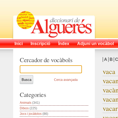
Inici
Inscripció
Índex
Adjuni un vocàbol
Cercador de vocàbols
A
B
vaca
vaca
Cerca avançada
vacàn
Categories
vacan
Animals
(341)
vacar
Ditxos
(225)
Jocs i jocàtolos
(86)
vacar