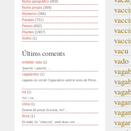
Noms geogràfics
(450)
vacci
Noms propis
(369)
Números
(386)
vacci
Pardals
(701)
Peixos
(692)
vacci
Plantes
(1907)
vacci
Xistos
(1)
vacu
Últims coments
vado
enfaltat -ada
(1)
vagab
*paurós > paorós ...
cagatzutzo
(1)
vaga
caganiu no vol dir Cagacalces amb lo sens de Poruc.
...
vaga
rot
(1)
*vé > ve ...
vaga
còna
(1)
vagan
Estaria bé posar-hi icona, no? ...
lloca
(1)
vagar
En italià, és "chioccia", amb dues ces. ...