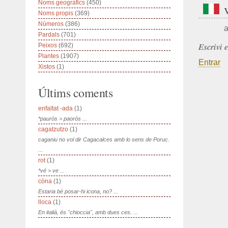
Noms geogràfics
(450)
Noms propis
(369)
Números
(386)
a
Pardals
(701)
Escrivi 
Peixos
(692)
Plantes
(1907)
Entrar
Xistos
(1)
Últims coments
enfaltat -ada
(1)
*paurós > paorós ...
cagatzutzo
(1)
caganiu no vol dir Cagacalces amb lo sens de Poruc.
...
rot
(1)
*vé > ve ...
còna
(1)
Estaria bé posar-hi icona, no? ...
lloca
(1)
En italià, és "chioccia", amb dues ces. ...