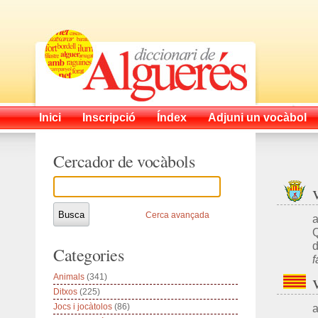
Inici
Inscripció
Índex
Adjuni un vocàbol
Cercador de vocàbols
Cerca avançada
a
Q
d
Categories
f
Animals
(341)
Ditxos
(225)
Jocs i jocàtolos
(86)
a