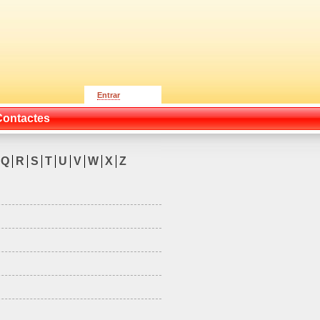
Entrar
Contactes
Q
R
S
T
U
V
W
X
Z