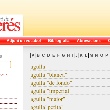
Adjuni un vocàbol
Bibliografia
Abrevacions
s
A
B
C
D
E
F
G
H
I
J
K
L
M
N
O
P
agulla
agulla "blanca"
nçada
agulla "de fondo"
agulla "imperial"
agulla "major"
agulla"petita"