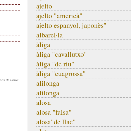
ajelto
ajelto "americà"
ajelto espanyol, japonès"
albarel·la
àliga
àliga "cavallutxo"
àliga "de riu"
àliga "cuagrossa"
sens de Poruc.
alilonga
alilonga
alosa
alosa "falsa"
alosa"de llac"
..