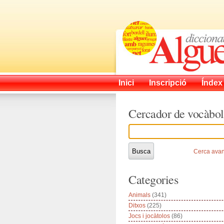
Inici
Inscripció
Índex
Cercador de vocàbol
Cerca ava
Categories
Animals
(341)
Ditxos
(225)
Jocs i jocàtolos
(86)