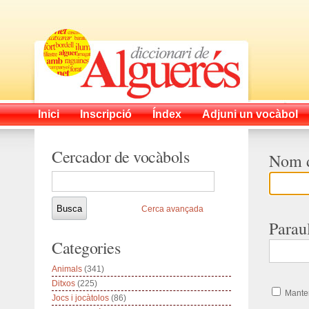
Inici
Inscripció
Índex
Adjuni un vocàbol
Cercador de vocàbols
Nom d
Cerca avançada
Parau
Categories
Animals
(341)
Ditxos
(225)
Manten
Jocs i jocàtolos
(86)