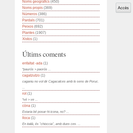
Noms geogràfics
(450)
Noms propis
(369)
Números
(386)
Pardals
(701)
Peixos
(692)
Plantes
(1907)
Xistos
(1)
Últims coments
enfaltat -ada
(1)
*paurós > paorós ...
cagatzutzo
(1)
caganiu no vol dir Cagacalces amb lo sens de Poruc.
...
rot
(1)
*vé > ve ...
còna
(1)
Estaria bé posar-hi icona, no? ...
lloca
(1)
En italià, és "chioccia", amb dues ces. ...