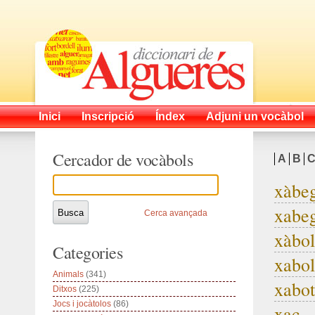
Inici
Inscripció
Índex
Adjuni un vocàbol
Cercador de vocàbols
A
B
xàbe
xabeg
Cerca avançada
xàbo
Categories
xabol
Animals
(341)
xabot
Ditxos
(225)
Jocs i jocàtolos
(86)
xac