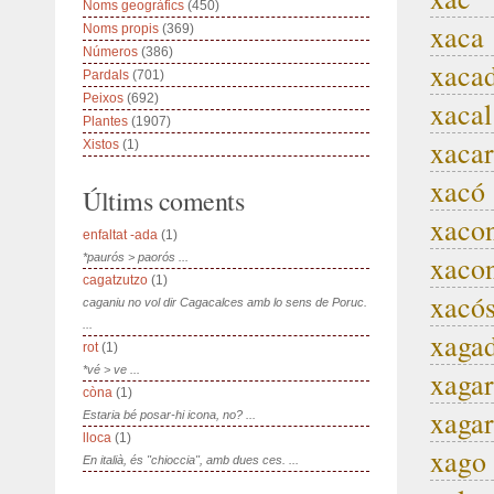
Noms geogràfics
(450)
xaca
Noms propis
(369)
Números
(386)
xaca
Pardals
(701)
Peixos
(692)
xacal
Plantes
(1907)
xacar
Xistos
(1)
xacó
Últims coments
xaco
enfaltat -ada
(1)
xaco
*paurós > paorós ...
cagatzutzo
(1)
xacós
caganiu no vol dir Cagacalces amb lo sens de Poruc.
...
xaga
rot
(1)
*vé > ve ...
xagar
còna
(1)
xagar
Estaria bé posar-hi icona, no? ...
lloca
(1)
xago
En italià, és "chioccia", amb dues ces. ...