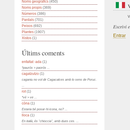
Noms geogràfics
(450)
Noms propis
(369)
Números
(386)
v
Pardals
(701)
Escrivi 
Peixos
(692)
Plantes
(1907)
Entrar
Xistos
(1)
Últims coments
enfaltat -ada
(1)
*paurós > paorós ...
cagatzutzo
(1)
caganiu no vol dir Cagacalces amb lo sens de Poruc.
...
rot
(1)
*vé > ve ...
còna
(1)
Estaria bé posar-hi icona, no? ...
lloca
(1)
En italià, és "chioccia", amb dues ces. ...