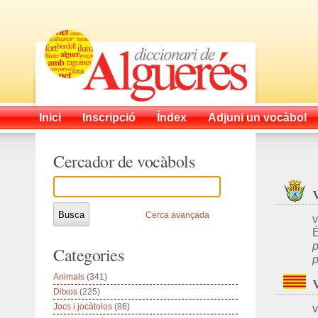
Inici
Inscripció
Índex
Adjuni un vocàbol
Cercador de vocàbols
Cerca avançada
v
p
Categories
p
Animals
(341)
Ditxos
(225)
Jocs i jocàtolos
(86)
v