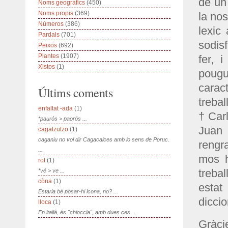
de un
Noms geogràfics
(450)
Noms propis
(369)
la nos
Números
(386)
lexic 
Pardals
(701)
sodis
Peixos
(692)
Plantes
(1907)
fer, 
Xistos
(1)
pougu
carac
Últims coments
treba
enfaltat -ada
(1)
†Carl
*paurós > paorós ...
Juan 
cagatzutzo
(1)
caganiu no vol dir Cagacalces amb lo sens de Poruc.
rengr
...
mos h
rot
(1)
trebal
*vé > ve ...
còna
(1)
estat
Estaria bé posar-hi icona, no? ...
diccio
lloca
(1)
En italià, és "chioccia", amb dues ces. ...
Gràc