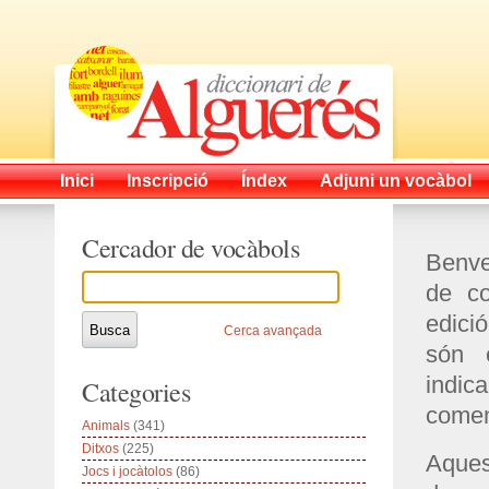
Inici
Inscripció
Índex
Adjuni un vocàbol
Cercador de vocàbols
Benven
de co
edici
Cerca avançada
són 
indic
Categories
comen
Animals
(341)
Ditxos
(225)
Aquest
Jocs i jocàtolos
(86)