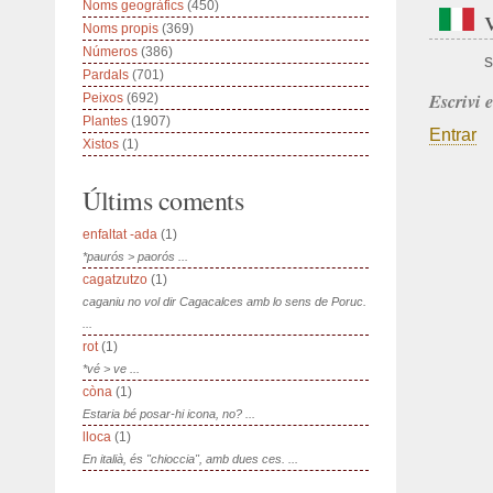
Noms geogràfics
(450)
Noms propis
(369)
Números
(386)
s
Pardals
(701)
Escrivi 
Peixos
(692)
Plantes
(1907)
Entrar
Xistos
(1)
Últims coments
enfaltat -ada
(1)
*paurós > paorós ...
cagatzutzo
(1)
caganiu no vol dir Cagacalces amb lo sens de Poruc.
...
rot
(1)
*vé > ve ...
còna
(1)
Estaria bé posar-hi icona, no? ...
lloca
(1)
En italià, és "chioccia", amb dues ces. ...