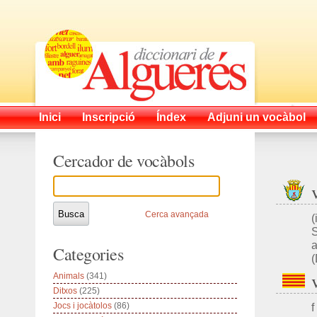
Inici
Inscripció
Índex
Adjuni un vocàbol
Cercador de vocàbols
Cerca avançada
(
a
Categories
Animals
(341)
Ditxos
(225)
Jocs i jocàtolos
(86)
f