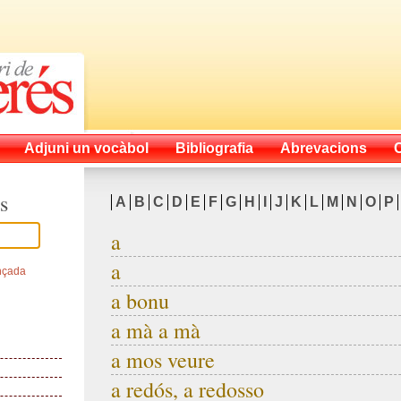
Adjuni un vocàbol
Bibliografia
Abrevacions
s
A
B
C
D
E
F
G
H
I
J
K
L
M
N
O
P
a
a
nçada
a bonu
a mà a mà
a mos veure
a redós, a redosso