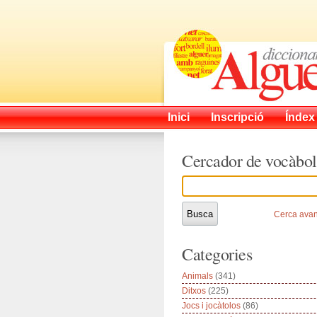
Inici
Inscripció
Índex
Cercador de vocàbol
Cerca ava
Categories
Animals
(341)
Ditxos
(225)
Jocs i jocàtolos
(86)