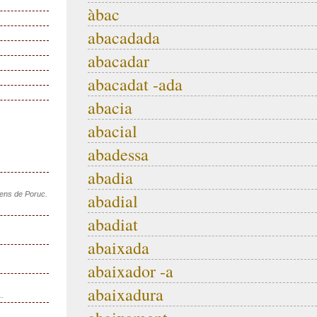
àbac
abacadada
abacadar
abacadat -ada
abacia
abacial
abadessa
abadia
sens de Poruc.
abadial
abadiat
abaixada
abaixador -a
abaixadura
..