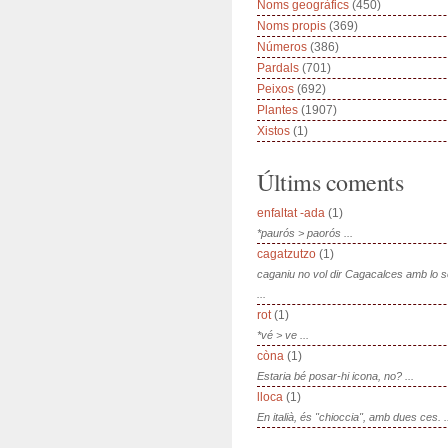
Noms geogràfics
(450)
Noms propis
(369)
Números
(386)
Pardals
(701)
Peixos
(692)
Plantes
(1907)
Xistos
(1)
Últims coments
enfaltat -ada
(1)
*paurós > paorós ...
cagatzutzo
(1)
caganiu no vol dir Cagacalces amb lo 
...
rot
(1)
*vé > ve ...
còna
(1)
Estaria bé posar-hi icona, no? ...
lloca
(1)
En italià, és "chioccia", amb dues ces. .