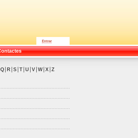
Entrar
Contactes
Q
R
S
T
U
V
W
X
Z