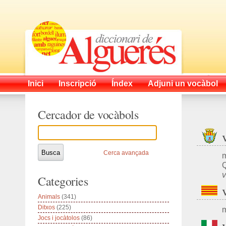
Inici
Inscripció
Índex
Adjuni un vocàbol
Cercador de vocàbols
Cerca avançada
m
v
Categories
Animals
(341)
Ditxos
(225)
m
Jocs i jocàtolos
(86)