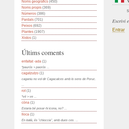
Noms geogràfics
(450)
Noms propis
(369)
s
Números
(386)
Pardals
(701)
Escrivi 
Peixos
(692)
Entrar
Plantes
(1907)
Xistos
(1)
Últims coments
enfaltat -ada
(1)
*paurós > paorós ...
cagatzutzo
(1)
caganiu no vol dir Cagacalces amb lo sens de Poruc.
...
rot
(1)
*vé > ve ...
còna
(1)
Estaria bé posar-hi icona, no? ...
lloca
(1)
En italià, és "chioccia", amb dues ces. ...