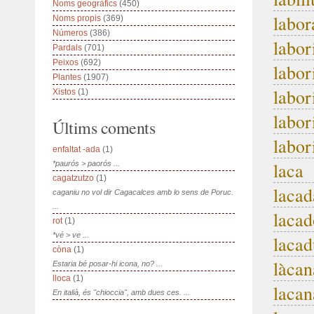
Noms geogràfics
(450)
labor
Noms propis
(369)
Números
(386)
labor
Pardals
(701)
Peixos
(692)
labor
Plantes
(1907)
labor
Xistos
(1)
labor
Últims coments
labor
enfaltat -ada
(1)
laca
*paurós > paorós ...
cagatzutzo
(1)
lacad
caganiu no vol dir Cagacalces amb lo sens de Poruc.
...
lacad
rot
(1)
*vé > ve ...
lacad
còna
(1)
làcan
Estaria bé posar-hi icona, no? ...
lloca
(1)
lacan
En italià, és "chioccia", amb dues ces. ...