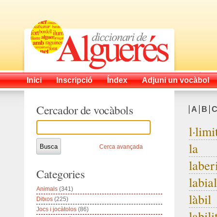
Inici
Inscripció
Índex
Adjuni un vocàbol
Cercador de vocàbols
A
B
l·limi
la
Cerca avançada
laber
Categories
labial
Animals
(341)
làbil
Ditxos
(225)
Jocs i jocàtolos
(86)
labili