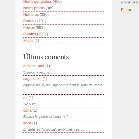
Noms geogràfics
(450)
Escrivi el 
Noms propis
(369)
Entrar
Números
(386)
Pardals
(701)
Peixos
(692)
Plantes
(1907)
Xistos
(1)
Últims coments
enfaltat -ada
(1)
*paurós > paorós ...
cagatzutzo
(1)
caganiu no vol dir Cagacalces amb lo sens de Poruc.
...
rot
(1)
*vé > ve ...
còna
(1)
Estaria bé posar-hi icona, no? ...
lloca
(1)
En italià, és "chioccia", amb dues ces. ...