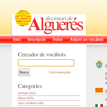
Inici
Inscripció
Índex
Adjuni un vocàbol
Cercador de vocàbols
Cerca avançada
(
a
Categories
Animals
(341)
Ditxos
(225)
a
Jocs i jocàtolos
(86)