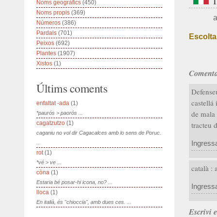
Noms geogràfics
(450)
Noms propis
(369)
Números
(386)
Pardals
(701)
Escolta
Peixos
(692)
Plantes
(1907)
Xistos
(1)
Comenta
Últims coments
Defenseu
castellá 
enfaltat -ada
(1)
de mala 
*paurós > paorós ...
cagatzutzo
(1)
tracteu 
caganiu no vol dir Cagacalces amb lo sens de Poruc.
Ingress
...
rot
(1)
*vé > ve ...
català :
còna
(1)
Estaria bé posar-hi icona, no? ...
Ingress
lloca
(1)
En italià, és "chioccia", amb dues ces. ...
Escrivi 