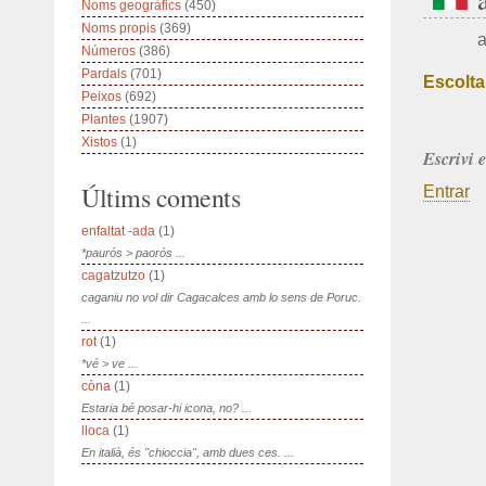
Noms geogràfics
(450)
Noms propis
(369)
a
Números
(386)
Pardals
(701)
Escolta
Peixos
(692)
Plantes
(1907)
Xistos
(1)
Escrivi 
Últims coments
Entrar
enfaltat -ada
(1)
*paurós > paorós ...
cagatzutzo
(1)
caganiu no vol dir Cagacalces amb lo sens de Poruc.
...
rot
(1)
*vé > ve ...
còna
(1)
Estaria bé posar-hi icona, no? ...
lloca
(1)
En italià, és "chioccia", amb dues ces. ...