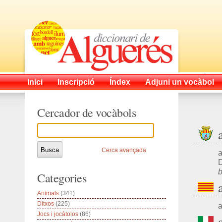
Inici
Inscripció
Índex
Adjuni un vocàbol
Cercador de vocàbols
Cerca avançada
a
D
b
Categories
Animals
(341)
Ditxos
(225)
a
Jocs i jocàtolos
(86)