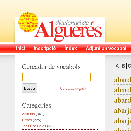
Inici
Inscripció
Índex
Adjuni un vocàbol
Cercador de vocàbols
A
B
abard
abard
Cerca avançada
abard
Categories
abarj
Animals
(341)
abarj
Ditxos
(225)
Jocs i jocàtolos
(86)
abarj