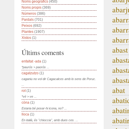
Noms geogràfics
(450)
abarj
Noms propis
(369)
Números
(386)
abar
Pardals
(701)
Peixos
(692)
abarr
Plantes
(1907)
abarr
Xistos
(1)
abast
Últims coments
abast
enfaltat -ada
(1)
abast
*paurós > paorós ...
cagatzutzo
(1)
abast
caganiu no vol dir Cagacalces amb lo sens de Poruc.
...
abat
rot
(1)
*vé > ve ...
abati
còna
(1)
abati
Estaria bé posar-hi icona, no? ...
lloca
(1)
abati
En italià, és "chioccia", amb dues ces. ...