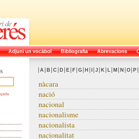
Adjuni un vocàbol
Bibliografia
Abrevacions
s
A
B
C
D
E
F
G
H
I
J
K
L
M
N
O
P
nàcara
nació
nçada
nacional
nacionalisme
nacionalista
nacionalitat