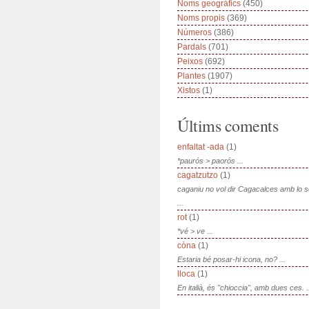
Noms geogràfics
(450)
Noms propis
(369)
Números
(386)
Pardals
(701)
Peixos
(692)
Plantes
(1907)
Xistos
(1)
Últims coments
enfaltat -ada
(1)
*paurós > paorós ...
cagatzutzo
(1)
caganiu no vol dir Cagacalces amb lo 
...
rot
(1)
*vé > ve ...
còna
(1)
Estaria bé posar-hi icona, no? ...
lloca
(1)
En italià, és "chioccia", amb dues ces. .