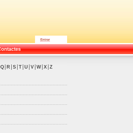
Entrar
Contactes
Q
R
S
T
U
V
W
X
Z