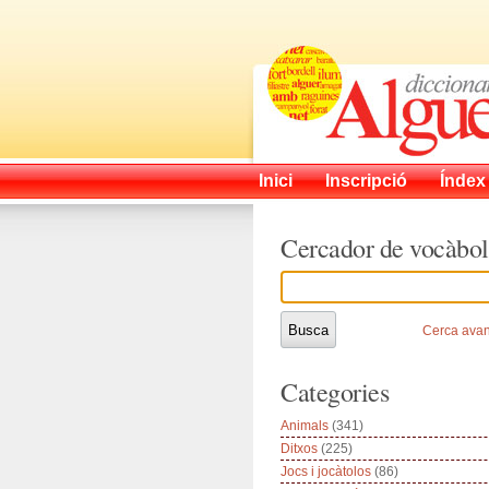
Inici
Inscripció
Índex
Cercador de vocàbol
Cerca ava
Categories
Animals
(341)
Ditxos
(225)
Jocs i jocàtolos
(86)