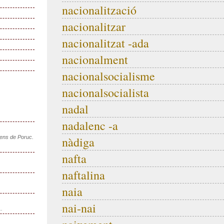
nacionalització
nacionalitzar
nacionalitzat -ada
nacionalment
nacionalsocialisme
nacionalsocialista
nadal
nadalenc -a
sens de Poruc.
nàdiga
nafta
naftalina
naia
nai-nai
..