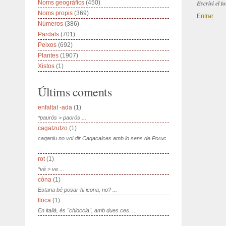
Noms geogràfics
(450)
Escrivi el 
Noms propis
(369)
Entrar
Números
(386)
Pardals
(701)
Peixos
(692)
Plantes
(1907)
Xistos
(1)
Últims coments
enfaltat -ada
(1)
*paurós > paorós ...
cagatzutzo
(1)
caganiu no vol dir Cagacalces amb lo sens de Poruc.
...
rot
(1)
*vé > ve ...
còna
(1)
Estaria bé posar-hi icona, no? ...
lloca
(1)
En italià, és "chioccia", amb dues ces. ...