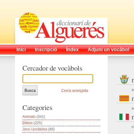
Inici
Inscripció
Índex
Adjuni un vocàbol
Cercador de vocàbols
a
Cerca avançada
Categories
a
Animals
(341)
Ditxos
(225)
n
Jocs i jocàtolos
(86)