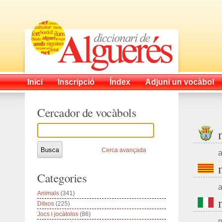
Inici
Inscripció
Índex
Adjuni un vocàbol
Cercador de vocàbols
Cerca avançada
a
Categories
a
Animals
(341)
Ditxos
(225)
Jocs i jocàtolos
(86)
n