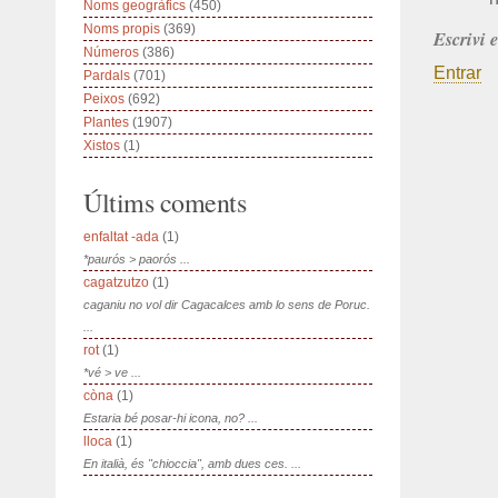
Noms geogràfics
(450)
Noms propis
(369)
Escrivi 
Números
(386)
Entrar
Pardals
(701)
Peixos
(692)
Plantes
(1907)
Xistos
(1)
Últims coments
enfaltat -ada
(1)
*paurós > paorós ...
cagatzutzo
(1)
caganiu no vol dir Cagacalces amb lo sens de Poruc.
...
rot
(1)
*vé > ve ...
còna
(1)
Estaria bé posar-hi icona, no? ...
lloca
(1)
En italià, és "chioccia", amb dues ces. ...