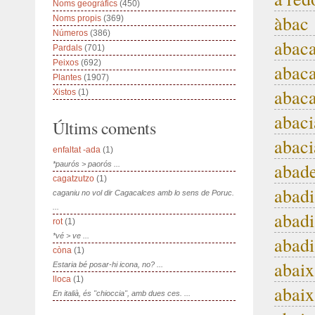
Noms geogràfics
(450)
àbac
Noms propis
(369)
Números
(386)
abac
Pardals
(701)
Peixos
(692)
abac
Plantes
(1907)
abaca
Xistos
(1)
abaci
Últims coments
abaci
enfaltat -ada
(1)
abad
*paurós > paorós ...
cagatzutzo
(1)
abadi
caganiu no vol dir Cagacalces amb lo sens de Poruc.
...
abadi
rot
(1)
*vé > ve ...
abadi
còna
(1)
abai
Estaria bé posar-hi icona, no? ...
lloca
(1)
abaix
En italià, és "chioccia", amb dues ces. ...