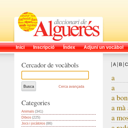
Inici
Inscripció
Índex
Adjuni un vocàbol
Cercador de vocàbols
A
B
a
a
Cerca avançada
a bo
Categories
a mà
Animals
(341)
a mos
Ditxos
(225)
Jocs i jocàtolos
(86)
a red