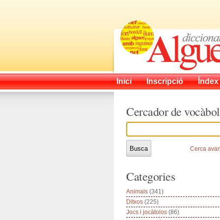
Inici
Inscripció
Índex
Cercador de vocàbol
Cerca ava
Categories
Animals
(341)
Ditxos
(225)
Jocs i jocàtolos
(86)