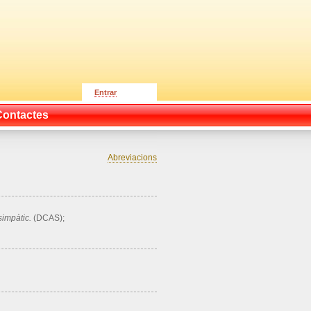
Entrar
Contactes
Abreviacions
simpàtic.
(DCAS);