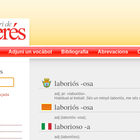
Adjuni un vocàbol
Bibliografia
Abrevacions
s
laboriós -osa
adj; pr: «laburiós» .
nçada
Habituat al treball.
Sés un minyó laboriós, me sés 
laboriós -osa
adj (laboriós -osa);
laborioso -a
adj (laborióso);