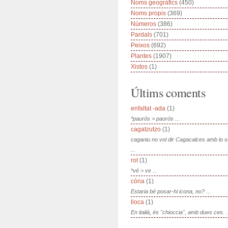
Noms geogràfics
(450)
Noms propis
(369)
Números
(386)
Pardals
(701)
Peixos
(692)
Plantes
(1907)
Xistos
(1)
Últims coments
enfaltat -ada
(1)
*paurós > paorós ...
cagatzutzo
(1)
caganiu no vol dir Cagacalces amb lo 
...
rot
(1)
*vé > ve ...
còna
(1)
Estaria bé posar-hi icona, no? ...
lloca
(1)
En italià, és "chioccia", amb dues ces. .