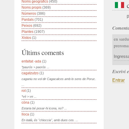
Noms geogràfics
(450)
Noms propis
(369)
Números
(386)
p
Pardals
(701)
Peixos
(692)
Comenta
Plantes
(1907)
Xistos
(1)
en sardu
preroman
Últims coments
Ingress
enfaltat -ada
(1)
*paurós > paorós ...
Escrivi 
cagatzutzo
(1)
caganiu no vol dir Cagacalces amb lo sens de Poruc.
Entrar
...
rot
(1)
*vé > ve ...
còna
(1)
Estaria bé posar-hi icona, no? ...
lloca
(1)
En italià, és "chioccia", amb dues ces. ...