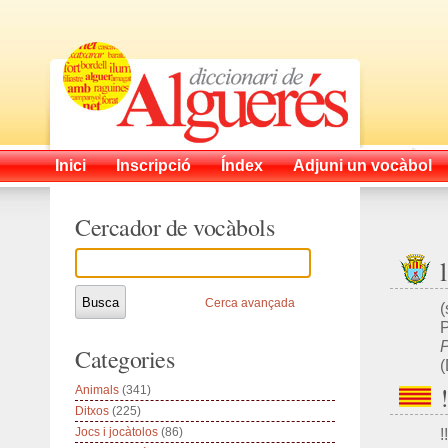
Inici
Inscripció
Índex
Adjuni un vocàbol
Cercador de vocàbols
Cerca avançada
(
P
P
Categories
Animals
(341)
Ditxos
(225)
Jocs i jocàtolos
(86)
!!