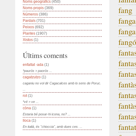
Noms geogràfics
(450)
fang
Noms propis
(369)
Números
(386)
fanga
Pardals
(701)
Peixos
(692)
fanga
Plantes
(1907)
fangó
Xistos
(1)
fanta
Últims coments
fanta
enfaltat -ada
(1)
fant
*paurós > paorós ...
cagatzutzo
(1)
fantàs
caganiu no vol dir Cagacalces amb lo sens de Poruc.
...
fanta
rot
(1)
*vé > ve ...
fantà
còna
(1)
fanta
Estaria bé posar-hi icona, no? ...
lloca
(1)
fanta
En italià, és "chioccia", amb dues ces. ...