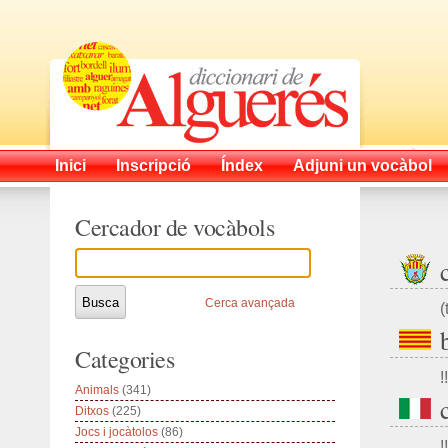
Inici
Inscripció
Índex
Adjuni un vocàbol
Cercador de vocàbols
Cerca avançada
(
Categories
!!
Animals
(341)
Ditxos
(225)
Jocs i jocàtolos
(86)
!!