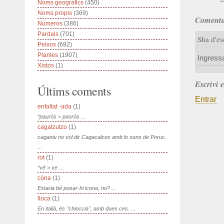
Noms geogràfics
(450)
Noms propis
(369)
Comenta
Números
(386)
Pardals
(701)
Sha d'es
Peixos
(692)
Plantes
(1907)
Ingress
Xistos
(1)
Escrivi 
Últims coments
Entrar
enfaltat -ada
(1)
*paurós > paorós ...
cagatzutzo
(1)
caganiu no vol dir Cagacalces amb lo sens de Poruc.
...
rot
(1)
*vé > ve ...
còna
(1)
Estaria bé posar-hi icona, no? ...
lloca
(1)
En italià, és "chioccia", amb dues ces. ...