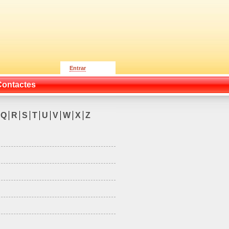
Entrar
Contactes
Q
R
S
T
U
V
W
X
Z