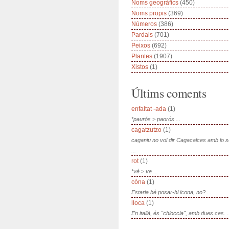
Noms geogràfics
(450)
Noms propis
(369)
Números
(386)
Pardals
(701)
Peixos
(692)
Plantes
(1907)
Xistos
(1)
Últims coments
enfaltat -ada
(1)
*paurós > paorós ...
cagatzutzo
(1)
caganiu no vol dir Cagacalces amb lo 
...
rot
(1)
*vé > ve ...
còna
(1)
Estaria bé posar-hi icona, no? ...
lloca
(1)
En italià, és "chioccia", amb dues ces. .