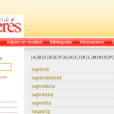
Adjuni un vocàbol
Bibliografia
Abrevacions
s
A
B
C
D
E
F
G
H
I
J
K
L
M
N
O
P
sapient
sapientment
nçada
saponària
saponina
saporita
saqueig