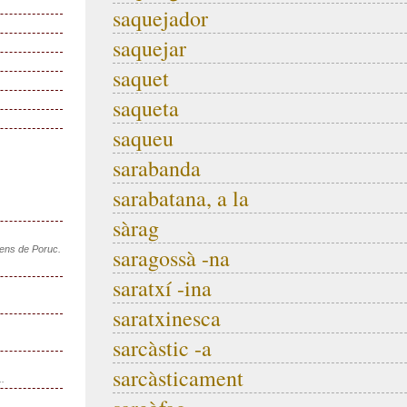
saquejador
saquejar
saquet
saqueta
saqueu
sarabanda
sarabatana, a la
sàrag
sens de Poruc.
saragossà -na
saratxí -ina
saratxinesca
sarcàstic -a
sarcàsticament
..