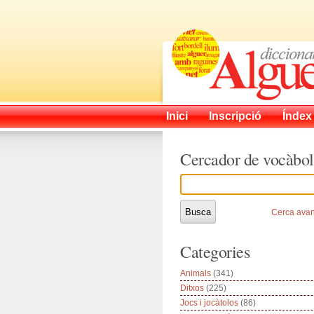
Inici
Inscripció
Índex
Cercador de vocàbol
Cerca ava
Categories
Animals
(341)
Ditxos
(225)
Jocs i jocàtolos
(86)