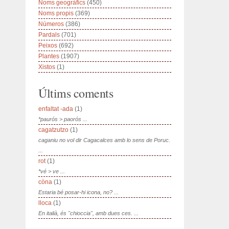
Noms geogràfics
(450)
Noms propis
(369)
Números
(386)
Pardals
(701)
Peixos
(692)
Plantes
(1907)
Xistos
(1)
Últims coments
enfaltat -ada
(1)
*paurós > paorós ...
cagatzutzo
(1)
caganiu no vol dir Cagacalces amb lo sens de Poruc.
...
rot
(1)
*vé > ve ...
còna
(1)
Estaria bé posar-hi icona, no? ...
lloca
(1)
En italià, és "chioccia", amb dues ces. ...