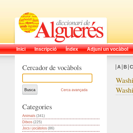
Inici
Inscripció
Índex
Adjuni un vocàbol
Cercador de vocàbols
A
B
Washi
Washi
Cerca avançada
Categories
Animals
(341)
Ditxos
(225)
Jocs i jocàtolos
(86)