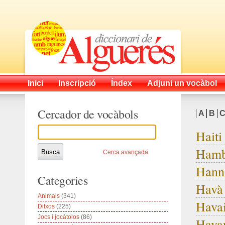
Inici
Inscripció
Índex
Adjuni un vocàbol
Cercador de vocàbols
A
B
Haiti
Hamb
Cerca avançada
Hann
Categories
Havà
Animals
(341)
Havai
Ditxos
(225)
Jocs i jocàtolos
(86)
Hava