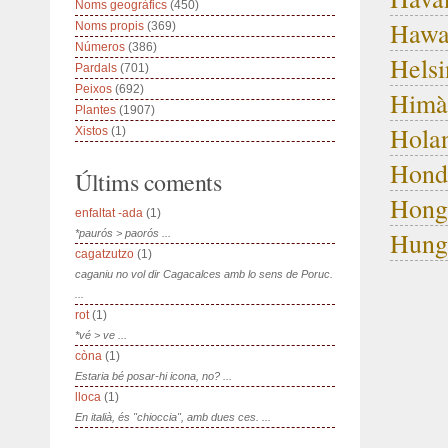
Noms geogràfics
(450)
Hawa
Noms propis
(369)
Números
(386)
Helsi
Pardals
(701)
Peixos
(692)
Himà
Plantes
(1907)
Hola
Xistos
(1)
Hond
Últims coments
Hong
enfaltat -ada
(1)
Hung
*paurós > paorós ...
cagatzutzo
(1)
caganiu no vol dir Cagacalces amb lo sens de Poruc.
...
rot
(1)
*vé > ve ...
còna
(1)
Estaria bé posar-hi icona, no? ...
lloca
(1)
En italià, és "chioccia", amb dues ces. ...