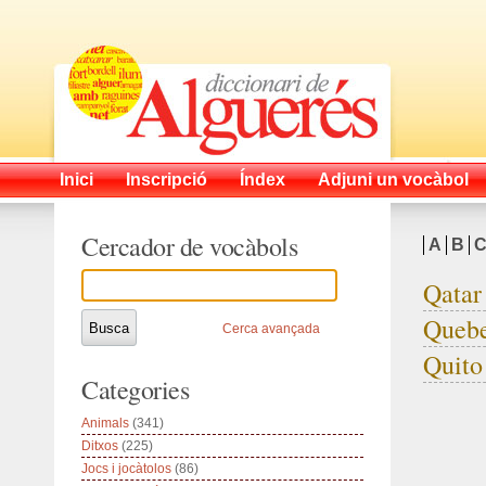
Inici
Inscripció
Índex
Adjuni un vocàbol
Cercador de vocàbols
A
B
Qatar
Queb
Cerca avançada
Quito
Categories
Animals
(341)
Ditxos
(225)
Jocs i jocàtolos
(86)