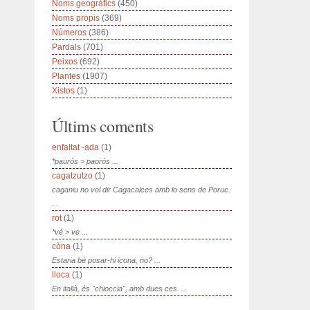
Noms geogràfics
(450)
Noms propis
(369)
Números
(386)
Pardals
(701)
Peixos
(692)
Plantes
(1907)
Xistos
(1)
Últims coments
enfaltat -ada
(1)
*paurós > paorós ...
cagatzutzo
(1)
caganiu no vol dir Cagacalces amb lo sens de Poruc.
...
rot
(1)
*vé > ve ...
còna
(1)
Estaria bé posar-hi icona, no? ...
lloca
(1)
En italià, és "chioccia", amb dues ces. ...