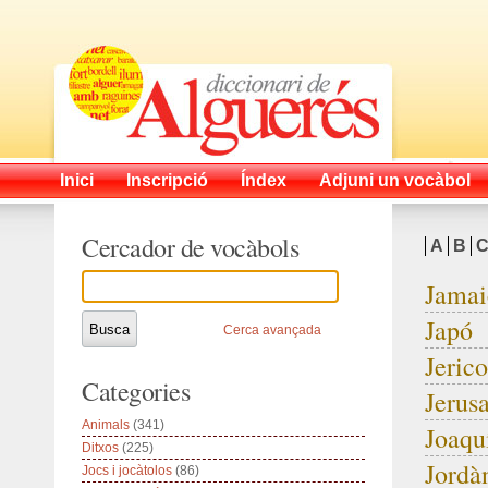
Inici
Inscripció
Índex
Adjuni un vocàbol
Cercador de vocàbols
A
B
Jamai
Japó
Cerca avançada
Jerico
Categories
Jerus
Animals
(341)
Joaqu
Ditxos
(225)
Jordà
Jocs i jocàtolos
(86)