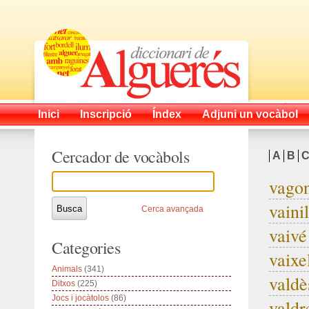
Inici
Inscripció
Índex
Adjuni un vocàbol
Cercador de vocàbols
A
B
vago
vainil
Cerca avançada
vaivé
Categories
vaixe
Animals
(341)
valdè
Ditxos
(225)
Jocs i jocàtolos
(86)
valdr