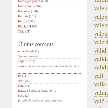
Noms geogràfics
(450)
valen
Noms propis
(369)
Números
(386)
valen
Pardals
(701)
Peixos
(692)
valen
Plantes
(1907)
valen
Xistos
(1)
valer
Últims coments
vàlid
enfaltat -ada
(1)
vàlid
*paurós > paorós ...
cagatzutzo
(1)
validi
caganiu no vol dir Cagacalces amb lo sens de Poruc.
...
vall
rot
(1)
*vé > ve ...
valla
còna
(1)
valm
Estaria bé posar-hi icona, no? ...
lloca
(1)
való 
En italià, és "chioccia", amb dues ces. ...