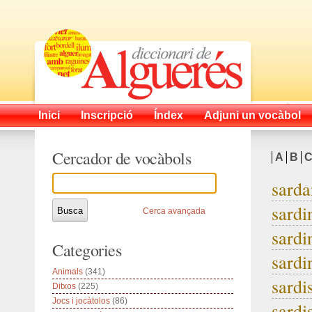
Inici
Inscripció
Índex
Adjuni un vocàbol
Cercador de vocàbols
A
B
sarda
sardi
Cerca avançada
sardi
Categories
sardi
Animals
(341)
sard
Ditxos
(225)
Jocs i jocàtolos
(86)
sardi