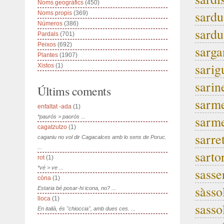
Noms geogràfics
(450)
sardu
Noms propis
(369)
Números
(386)
sardu
Pardals
(701)
Peixos
(692)
sarga
Plantes
(1907)
sarig
Xistos
(1)
sarin
Últims coments
sarm
enfaltat -ada
(1)
sarme
*paurós > paorós ...
cagatzutzo
(1)
sarre
caganiu no vol dir Cagacalces amb lo sens de Poruc.
...
sarto
rot
(1)
*vé > ve ...
sasse
còna
(1)
sàsso
Estaria bé posar-hi icona, no? ...
lloca
(1)
sasso
En italià, és "chioccia", amb dues ces. ...