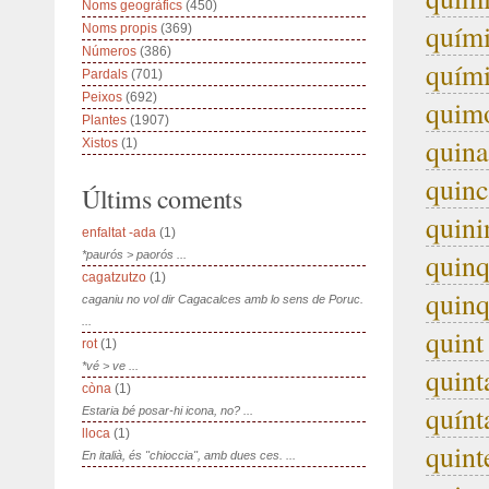
Noms geogràfics
(450)
quím
Noms propis
(369)
Números
(386)
quím
Pardals
(701)
Peixos
(692)
quim
Plantes
(1907)
quina
Xistos
(1)
quinc
Últims coments
quini
enfaltat -ada
(1)
quin
*paurós > paorós ...
cagatzutzo
(1)
quin
caganiu no vol dir Cagacalces amb lo sens de Poruc.
...
quint
rot
(1)
*vé > ve ...
quint
còna
(1)
quínt
Estaria bé posar-hi icona, no? ...
lloca
(1)
quint
En italià, és "chioccia", amb dues ces. ...