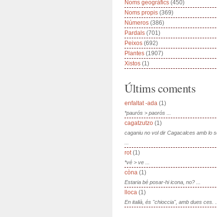
Noms geogràfics
(450)
Noms propis
(369)
Números
(386)
Pardals
(701)
Peixos
(692)
Plantes
(1907)
Xistos
(1)
Últims coments
enfaltat -ada
(1)
*paurós > paorós ...
cagatzutzo
(1)
caganiu no vol dir Cagacalces amb lo 
...
rot
(1)
*vé > ve ...
còna
(1)
Estaria bé posar-hi icona, no? ...
lloca
(1)
En italià, és "chioccia", amb dues ces. .