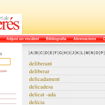
Adjuni un vocàbol
Bibliografia
Abrevacions
s
A
B
C
D
E
F
G
H
I
J
K
L
M
N
O
P
deliberant
deliberar
nçada
delicadament
delicadesa
delicat -ada
delícia