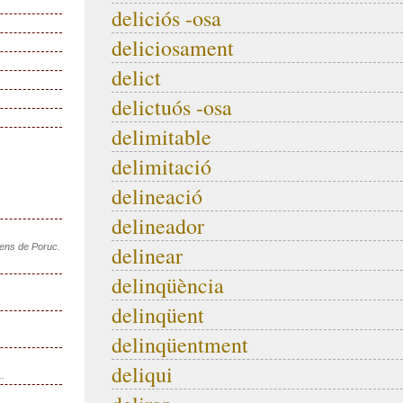
deliciós -osa
deliciosament
delict
delictuós -osa
delimitable
delimitació
delineació
delineador
sens de Poruc.
delinear
delinqüència
delinqüent
delinqüentment
deliqui
..