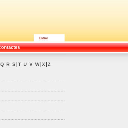
Entrar
Contactes
Q
R
S
T
U
V
W
X
Z