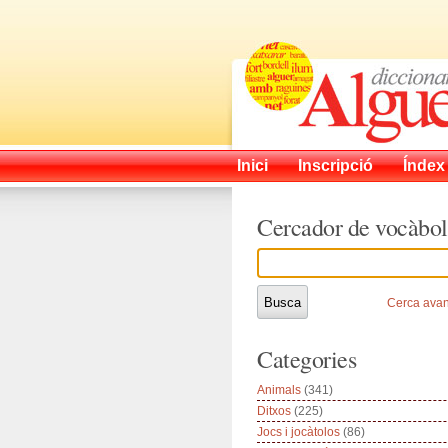
Inici
Inscripció
Índex
Cercador de vocàbol
Cerca ava
Categories
Animals
(341)
Ditxos
(225)
Jocs i jocàtolos
(86)