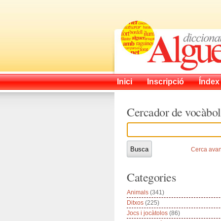
Inici
Inscripció
Índex
Cercador de vocàbol
Cerca ava
Categories
Animals
(341)
Ditxos
(225)
Jocs i jocàtolos
(86)