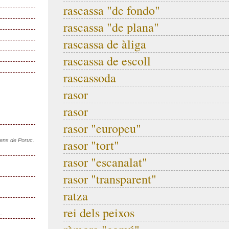
rascassa "de fondo"
rascassa "de plana"
rascassa de àliga
rascassa de escoll
rascassoda
rasor
rasor
rasor "europeu"
sens de Poruc.
rasor "tort"
rasor "escanalat"
rasor "transparent"
ratza
rei dels peixos
..