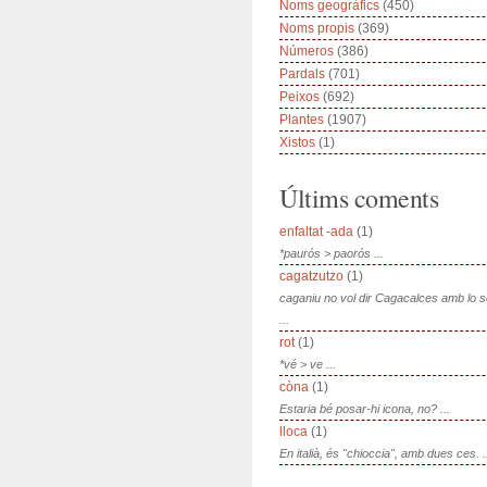
Noms geogràfics
(450)
Noms propis
(369)
Números
(386)
Pardals
(701)
Peixos
(692)
Plantes
(1907)
Xistos
(1)
Últims coments
enfaltat -ada
(1)
*paurós > paorós ...
cagatzutzo
(1)
caganiu no vol dir Cagacalces amb lo 
...
rot
(1)
*vé > ve ...
còna
(1)
Estaria bé posar-hi icona, no? ...
lloca
(1)
En italià, és "chioccia", amb dues ces. .