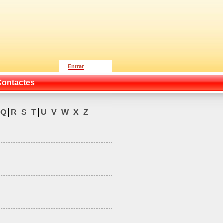
Entrar
Contactes
Q
R
S
T
U
V
W
X
Z