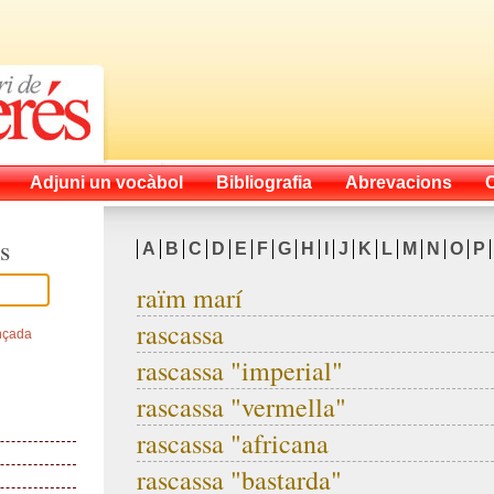
Adjuni un vocàbol
Bibliografia
Abrevacions
s
A
B
C
D
E
F
G
H
I
J
K
L
M
N
O
P
raïm marí
rascassa
nçada
rascassa "imperial"
rascassa "vermella"
rascassa "africana
rascassa "bastarda"