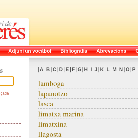
Adjuni un vocàbol
Bibliografia
Abrevacions
s
A
B
C
D
E
F
G
H
I
J
K
L
M
N
O
P
lamboga
lapanotzo
nçada
lasca
limatxa marina
limatxina
llagosta