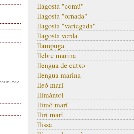
llagosta "comú"
llagosta "ornada"
llagosta "variegada"
llagosta verda
llampuga
llebre marina
llengua de cutxo
llengua marina
sens de Poruc.
lleó marí
llimàntol
llimó marí
lliri marí
llissa
..