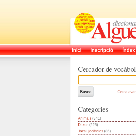
Inici
Inscripció
Índex
Cercador de vocàbol
Cerca ava
Categories
Animals
(341)
Ditxos
(225)
Jocs i jocàtolos
(86)