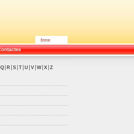
Entrar
Contactes
Q
R
S
T
U
V
W
X
Z