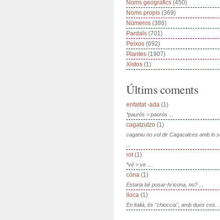
Noms geogràfics
(450)
Noms propis
(369)
Números
(386)
Pardals
(701)
Peixos
(692)
Plantes
(1907)
Xistos
(1)
Últims coments
enfaltat -ada
(1)
*paurós > paorós ...
cagatzutzo
(1)
caganiu no vol dir Cagacalces amb lo 
...
rot
(1)
*vé > ve ...
còna
(1)
Estaria bé posar-hi icona, no? ...
lloca
(1)
En italià, és "chioccia", amb dues ces. .