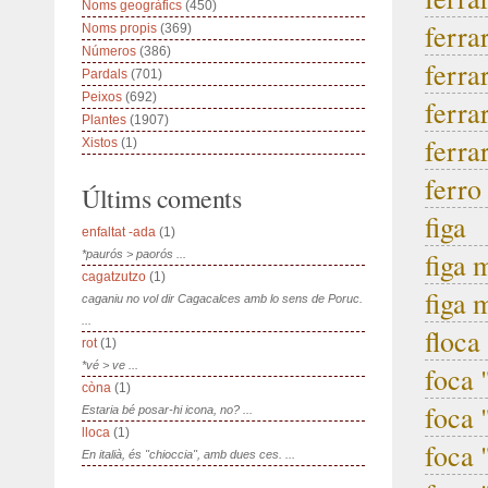
Noms geogràfics
(450)
ferra
Noms propis
(369)
Números
(386)
ferra
Pardals
(701)
Peixos
(692)
ferra
Plantes
(1907)
ferra
Xistos
(1)
ferro
Últims coments
figa
enfaltat -ada
(1)
figa 
*paurós > paorós ...
cagatzutzo
(1)
figa 
caganiu no vol dir Cagacalces amb lo sens de Poruc.
...
floca
rot
(1)
*vé > ve ...
foca
còna
(1)
foca 
Estaria bé posar-hi icona, no? ...
lloca
(1)
foca 
En italià, és "chioccia", amb dues ces. ...