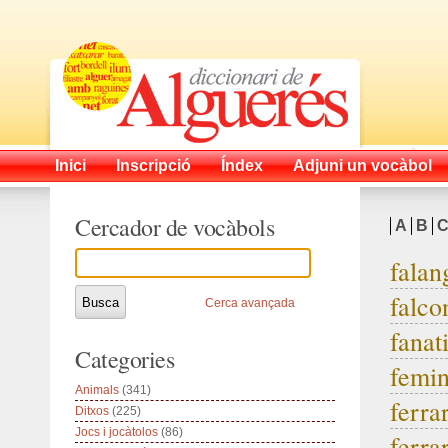
Inici
Inscripció
Índex
Adjuni un vocàbol
Cercador de vocàbols
A
B
falan
falco
Cerca avançada
fanat
Categories
femin
Animals
(341)
ferra
Ditxos
(225)
Jocs i jocàtolos
(86)
ferra