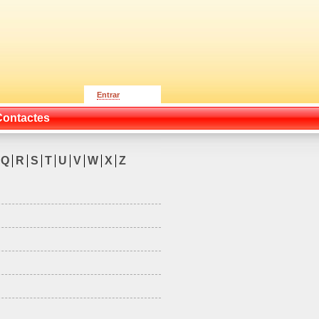
Entrar
Contactes
Q
R
S
T
U
V
W
X
Z