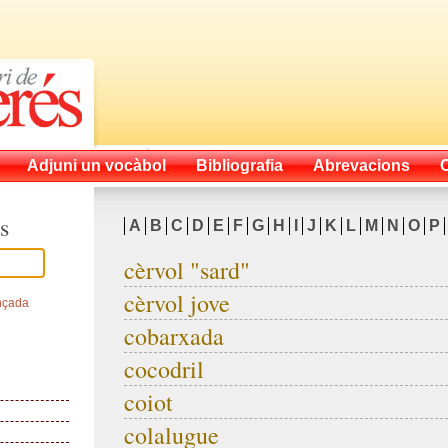
Adjuni un vocàbol
Bibliografia
Abrevacions
s
A
B
C
D
E
F
G
H
I
J
K
L
M
N
O
P
cèrvol "sard"
cèrvol jove
nçada
cobarxada
cocodril
coiot
colalugue