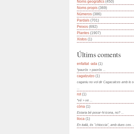
Noms geogràfics
(450)
Noms propis
(369)
Números
(386)
Pardals
(701)
Peixos
(692)
Plantes
(1907)
Xistos
(1)
Últims coments
enfaltat -ada
(1)
*paurós > paorós ...
cagatzutzo
(1)
caganiu no vol dir Cagacalces amb lo 
...
rot
(1)
*vé > ve ...
còna
(1)
Estaria bé posar-hi icona, no? ...
lloca
(1)
En italià, és "chioccia", amb dues ces. .