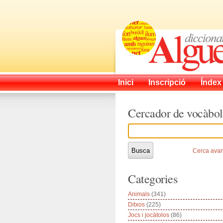
Inici
Inscripció
Índex
Cercador de vocàbol
Cerca ava
Categories
Animals
(341)
Ditxos
(225)
Jocs i jocàtolos
(86)