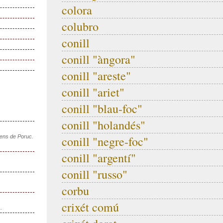
colora
colubro
conill
conill "àngora"
conill "areste"
conill "ariet"
conill "blau-foc"
conill "holandés"
sens de Poruc.
conill "negre-foc"
conill "argentí"
conill "russo"
corbu
crixét comú
..