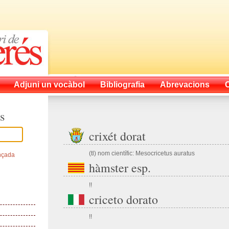
Adjuni un vocàbol
Bibliografia
Abrevacions
s
crixét dorat
(tl) nom científic: Mesocricetus auratus
nçada
hàmster esp.
!!
criceto dorato
!!