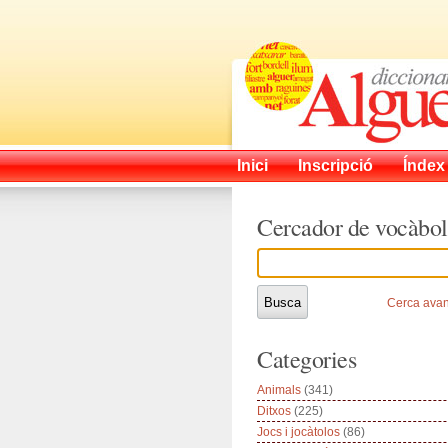
Inici
Inscripció
Índex
Cercador de vocàbol
Cerca ava
Categories
Animals
(341)
Ditxos
(225)
Jocs i jocàtolos
(86)