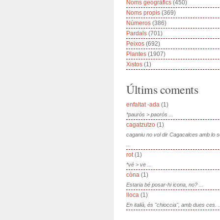
Noms geogràfics
(450)
Noms propis
(369)
Números
(386)
Pardals
(701)
Peixos
(692)
Plantes
(1907)
Xistos
(1)
Últims coments
enfaltat -ada
(1)
*paurós > paorós ...
cagatzutzo
(1)
caganiu no vol dir Cagacalces amb lo 
...
rot
(1)
*vé > ve ...
còna
(1)
Estaria bé posar-hi icona, no? ...
lloca
(1)
En italià, és "chioccia", amb dues ces. .