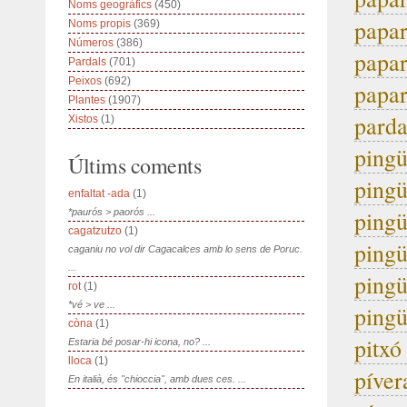
Noms geogràfics
(450)
papar
Noms propis
(369)
Números
(386)
papar
Pardals
(701)
Peixos
(692)
papar
Plantes
(1907)
parda
Xistos
(1)
pingü
Últims coments
pingü
enfaltat -ada
(1)
pingü
*paurós > paorós ...
cagatzutzo
(1)
pingü
caganiu no vol dir Cagacalces amb lo sens de Poruc.
...
pingü
rot
(1)
*vé > ve ...
pingü
còna
(1)
pitxó
Estaria bé posar-hi icona, no? ...
lloca
(1)
píver
En italià, és "chioccia", amb dues ces. ...