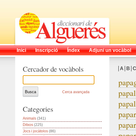
Inici
Inscripció
Índex
Adjuni un vocàbol
Cercador de vocàbols
A
B
papag
papal
Cerca avançada
papal
Categories
papar
Animals
(341)
papar
Ditxos
(225)
Jocs i jocàtolos
(86)
papar