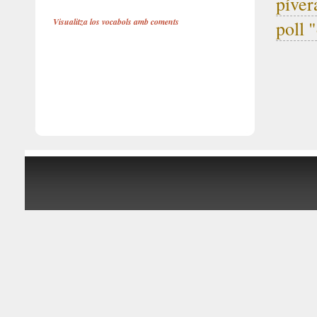
píve
Visualitza los vocabols amb coments
poll "