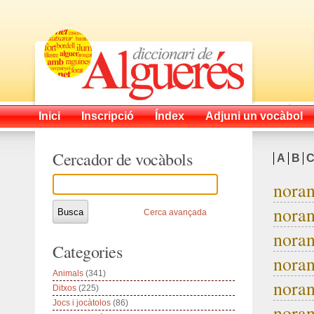
Inici
Inscripció
Índex
Adjuni un vocàbol
Cercador de vocàbols
A
B
noran
noran
Cerca avançada
noran
Categories
noran
Animals
(341)
noran
Ditxos
(225)
Jocs i jocàtolos
(86)
noran