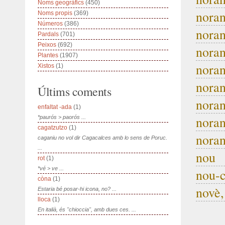
Noms geogràfics
(450)
noran
Noms propis
(369)
Números
(386)
noran
Pardals
(701)
Peixos
(692)
noran
Plantes
(1907)
noran
Xistos
(1)
noran
Últims coments
noran
enfaltat -ada
(1)
noran
*paurós > paorós ...
cagatzutzo
(1)
noran
caganiu no vol dir Cagacalces amb lo sens de Poruc.
...
nou
rot
(1)
*vé > ve ...
nou-c
còna
(1)
novè,
Estaria bé posar-hi icona, no? ...
lloca
(1)
En italià, és "chioccia", amb dues ces. ...