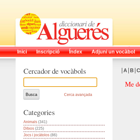
Inici
Inscripció
Índex
Adjuni un vocàbol
Cercador de vocàbols
A
B
Me de
Cerca avançada
Categories
Animals
(341)
Ditxos
(225)
Jocs i jocàtolos
(86)