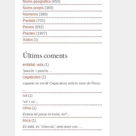
Noms geogràfics
(450)
Noms propis
(369)
Números
(386)
Pardals
(701)
Peixos
(692)
Plantes
(1907)
Xistos
(1)
Últims coments
enfaltat -ada
(1)
*paurós > paorós ...
cagatzutzo
(1)
caganiu no vol dir Cagacalces amb lo sens de Poruc.
...
rot
(1)
*vé > ve ...
còna
(1)
Estaria bé posar-hi icona, no? ...
lloca
(1)
En italià, és "chioccia", amb dues ces. ...