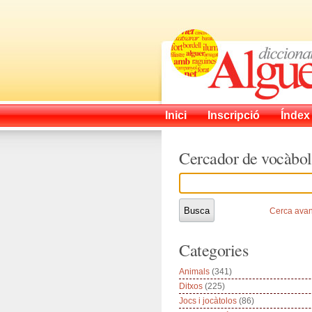
Inici
Inscripció
Índex
Cercador de vocàbol
Cerca ava
Categories
Animals
(341)
Ditxos
(225)
Jocs i jocàtolos
(86)