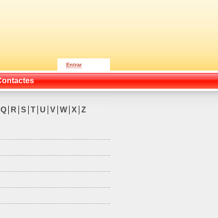
Entrar
Contactes
Q
R
S
T
U
V
W
X
Z