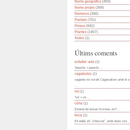
Noms geogràfics
(450)
Noms propis
(369)
Números
(386)
Pardals
(701)
Peixos
(692)
Plantes
(1907)
Xistos
(1)
Últims coments
enfaltat -ada
(1)
*paurós > paorós ...
cagatzutzo
(1)
caganiu no vol dir Cagacalces amb lo 
...
rot
(1)
*vé > ve ...
còna
(1)
Estaria bé posar-hi icona, no? ...
lloca
(1)
En italià, és "chioccia", amb dues ces. .