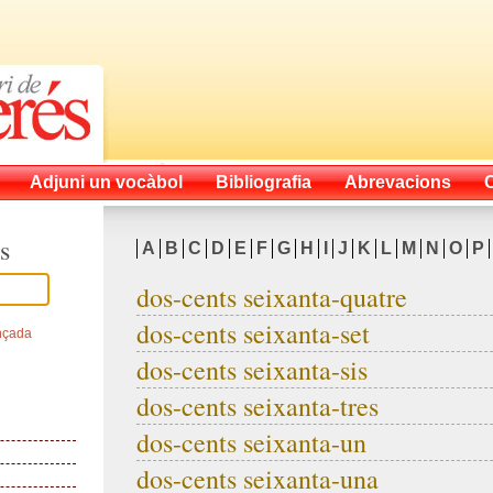
Adjuni un vocàbol
Bibliografia
Abrevacions
s
A
B
C
D
E
F
G
H
I
J
K
L
M
N
O
P
dos-cents seixanta-quatre
dos-cents seixanta-set
nçada
dos-cents seixanta-sis
dos-cents seixanta-tres
dos-cents seixanta-un
dos-cents seixanta-una