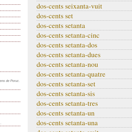
dos-cents seixanta-vuit
dos-cents set
dos-cents setanta
dos-cents setanta-cinc
dos-cents setanta-dos
dos-cents setanta-dues
dos-cents setanta-nou
dos-cents setanta-quatre
sens de Poruc.
dos-cents setanta-set
dos-cents setanta-sis
dos-cents setanta-tres
dos-cents setanta-un
dos-cents setanta-una
..