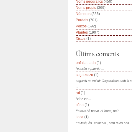
Noms geogràfics
(450)
Noms propis
(369)
Números
(386)
Pardals
(701)
Peixos
(692)
Plantes
(1907)
Xistos
(1)
Últims coments
enfaltat -ada
(1)
*paurós > paorós ...
cagatzutzo
(1)
caganiu no vol dir Cagacalces amb lo 
...
rot
(1)
*vé > ve ...
còna
(1)
Estaria bé posar-hi icona, no? ...
lloca
(1)
En italià, és "chioccia", amb dues ces. .