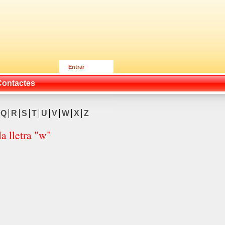
Entrar
Contactes
Q
R
S
T
U
V
W
X
Z
a lletra "w"