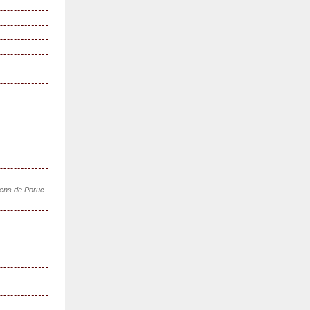
sens de Poruc.
..