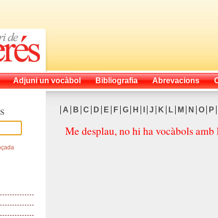
Adjuni un vocàbol
Bibliografia
Abrevacions
s
A
B
C
D
E
F
G
H
I
J
K
L
M
N
O
P
Me desplau, no hi ha vocàbols amb l
nçada