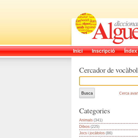
Inici
Inscripció
Índex
Cercador de vocàbol
Cerca ava
Categories
Animals
(341)
Ditxos
(225)
Jocs i jocàtolos
(86)