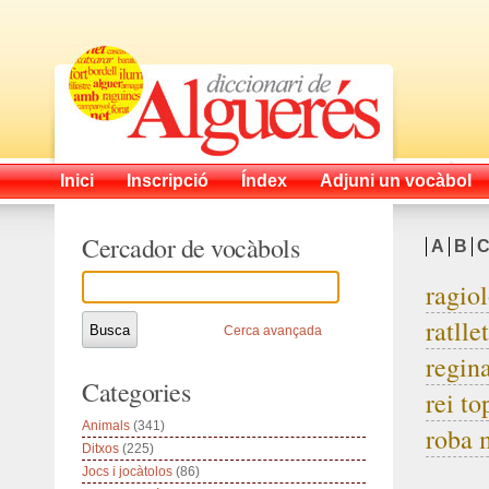
Inici
Inscripció
Índex
Adjuni un vocàbol
Cercador de vocàbols
A
B
ragio
ratlle
Cerca avançada
regina
Categories
rei to
Animals
(341)
roba 
Ditxos
(225)
Jocs i jocàtolos
(86)