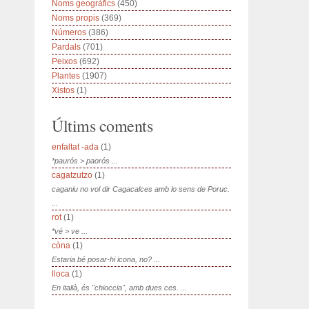
Noms geogràfics
(450)
Noms propis
(369)
Números
(386)
Pardals
(701)
Peixos
(692)
Plantes
(1907)
Xistos
(1)
Últims coments
enfaltat -ada
(1)
*paurós > paorós ...
cagatzutzo
(1)
caganiu no vol dir Cagacalces amb lo sens de Poruc.
...
rot
(1)
*vé > ve ...
còna
(1)
Estaria bé posar-hi icona, no? ...
lloca
(1)
En italià, és "chioccia", amb dues ces. ...