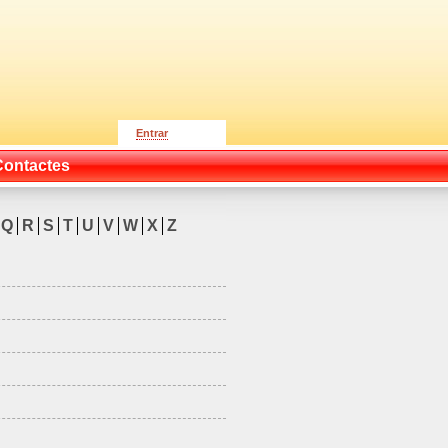
Entrar
Contactes
Q
R
S
T
U
V
W
X
Z