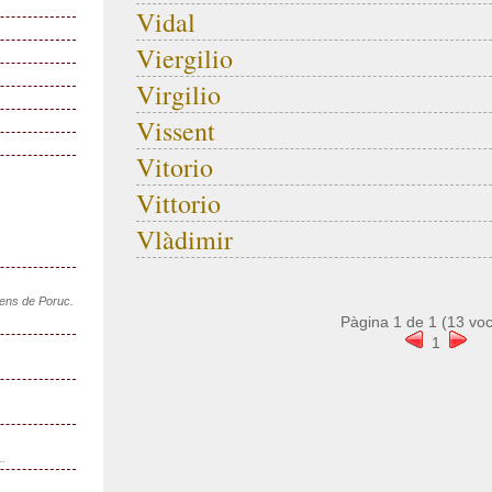
Vidal
Viergilio
Virgilio
Vissent
Vitorio
Vittorio
Vlàdimir
sens de Poruc.
Pàgina
1
de
1
(
13
voc
1
..