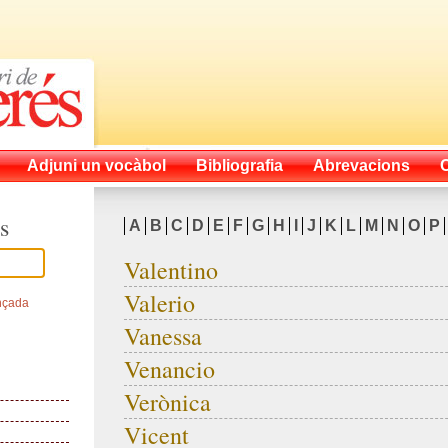
Adjuni un vocàbol
Bibliografia
Abrevacions
s
A
B
C
D
E
F
G
H
I
J
K
L
M
N
O
P
Valentino
Valerio
nçada
Vanessa
Venancio
Verònica
Vicent