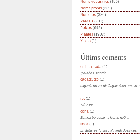
Noms geogràfics
(450)
Noms propis
(369)
Números
(386)
Pardals
(701)
Peixos
(692)
Plantes
(1907)
Xistos
(1)
Últims coments
enfaltat -ada
(1)
*paurós > paorós ...
cagatzutzo
(1)
caganiu no vol dir Cagacalces amb lo 
...
rot
(1)
*vé > ve ...
còna
(1)
Estaria bé posar-hi icona, no? ...
lloca
(1)
En italià, és "chioccia", amb dues ces. .