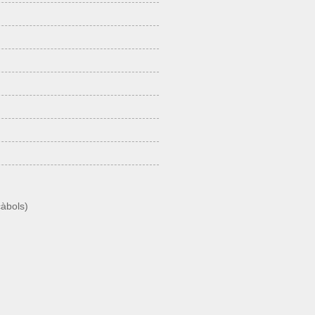
àbols
)