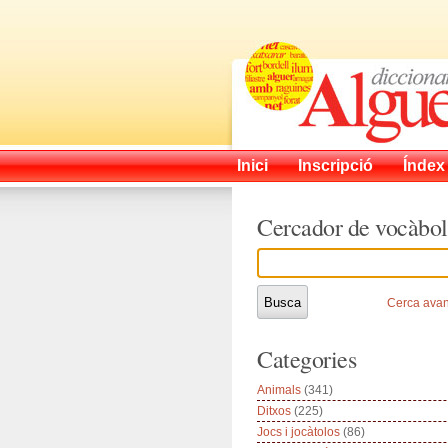
Inici
Inscripció
Índex
Cercador de vocàbol
Cerca ava
Categories
Animals
(341)
Ditxos
(225)
Jocs i jocàtolos
(86)