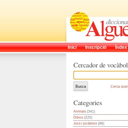
Inici
Inscripció
Índex
Cercador de vocàbol
Cerca ava
Categories
Animals
(341)
Ditxos
(225)
Jocs i jocàtolos
(86)