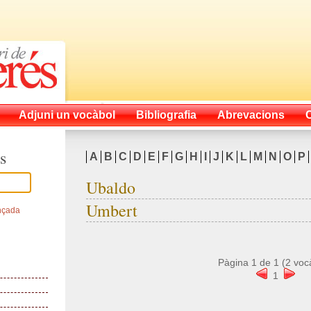
Adjuni un vocàbol
Bibliografia
Abrevacions
s
A
B
C
D
E
F
G
H
I
J
K
L
M
N
O
P
Ubaldo
Umbert
nçada
Pàgina
1
de
1
(
2
voc
1