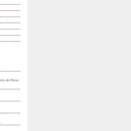
sens de Poruc.
..