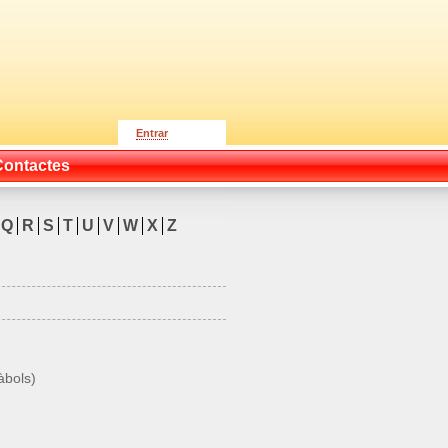
Entrar
Contactes
Q
R
S
T
U
V
W
X
Z
àbols
)