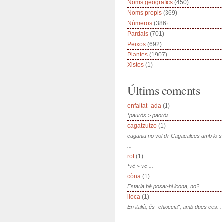
Noms geogràfics
(450)
Noms propis
(369)
Números
(386)
Pardals
(701)
Peixos
(692)
Plantes
(1907)
Xistos
(1)
Últims coments
enfaltat -ada
(1)
*paurós > paorós ...
cagatzutzo
(1)
caganiu no vol dir Cagacalces amb lo 
...
rot
(1)
*vé > ve ...
còna
(1)
Estaria bé posar-hi icona, no? ...
lloca
(1)
En italià, és "chioccia", amb dues ces. .