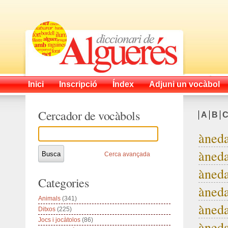
Inici
Inscripció
Índex
Adjuni un vocàbol
Cercador de vocàbols
A
B
àned
àned
Cerca avançada
àneda
Categories
àneda
Animals
(341)
àneda
Ditxos
(225)
Jocs i jocàtolos
(86)
àneda