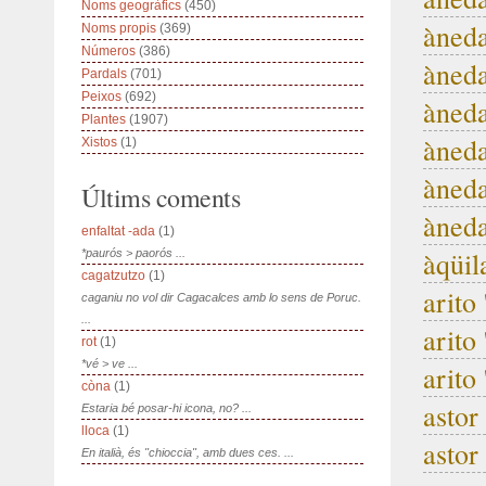
Noms geogràfics
(450)
àneda
Noms propis
(369)
Números
(386)
àneda
Pardals
(701)
Peixos
(692)
àneda
Plantes
(1907)
àned
Xistos
(1)
àneda
Últims coments
àneda
enfaltat -ada
(1)
àqüil
*paurós > paorós ...
cagatzutzo
(1)
arito
caganiu no vol dir Cagacalces amb lo sens de Poruc.
...
arito
rot
(1)
*vé > ve ...
arito
còna
(1)
astor
Estaria bé posar-hi icona, no? ...
lloca
(1)
astor
En italià, és "chioccia", amb dues ces. ...