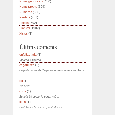
Noms geogràfics
(450)
Noms propis
(369)
Números
(386)
Pardals
(701)
Peixos
(692)
Plantes
(1907)
Xistos
(1)
Últims coments
enfaltat -ada
(1)
*paurós > paorós ...
cagatzutzo
(1)
caganiu no vol dir Cagacalces amb lo sens de Poruc.
...
rot
(1)
*vé > ve ...
còna
(1)
Estaria bé posar-hi icona, no? ...
lloca
(1)
En italià, és "chioccia", amb dues ces. ...