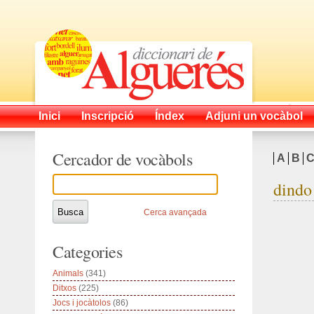
Inici
Inscripció
Índex
Adjuni un vocàbol
Cercador de vocàbols
A
B
dindo
Cerca avançada
Categories
Animals
(341)
Ditxos
(225)
Jocs i jocàtolos
(86)