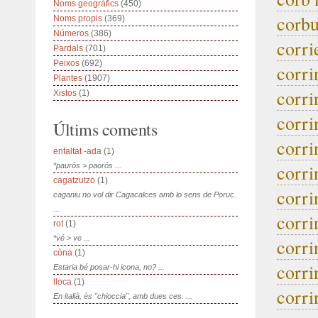
Noms geogràfics
(450)
corb
Noms propis
(369)
Números
(386)
corri
Pardals
(701)
Peixos
(692)
corri
Plantes
(1907)
corri
Xistos
(1)
corri
Últims coments
corri
enfaltat -ada
(1)
corri
*paurós > paorós ...
cagatzutzo
(1)
corri
caganiu no vol dir Cagacalces amb lo sens de Poruc.
...
corri
rot
(1)
*vé > ve ...
corri
còna
(1)
corri
Estaria bé posar-hi icona, no? ...
lloca
(1)
corri
En italià, és "chioccia", amb dues ces. ...