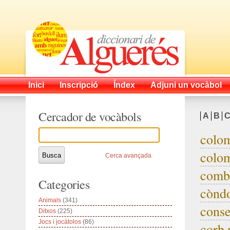
Inici
Inscripció
Índex
Adjuni un vocàbol
Cercador de vocàbols
A
B
colom
colom
Cerca avançada
comb
Categories
cònd
Animals
(341)
conse
Ditxos
(225)
Jocs i jocàtolos
(86)
corb 