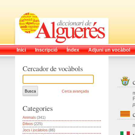
Inici
Inscripció
Índex
Adjuni un vocàbol
Cercador de vocàbols
Cerca avançada
m
P
p
Categories
Animals
(341)
Ditxos
(225)
m
Jocs i jocàtolos
(86)