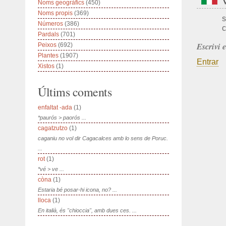
Noms geogràfics
(450)
Noms propis
(369)
s
Números
(386)
c
Pardals
(701)
Escrivi 
Peixos
(692)
Plantes
(1907)
Entrar
Xistos
(1)
Últims coments
enfaltat -ada
(1)
*paurós > paorós ...
cagatzutzo
(1)
caganiu no vol dir Cagacalces amb lo sens de Poruc.
...
rot
(1)
*vé > ve ...
còna
(1)
Estaria bé posar-hi icona, no? ...
lloca
(1)
En italià, és "chioccia", amb dues ces. ...