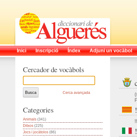
Inici
Inscripció
Índex
Adjuni un vocàbol
Cercador de vocàbols
Cerca avançada
(
P
Categories
Animals
(341)
!!
Ditxos
(225)
Jocs i jocàtolos
(86)