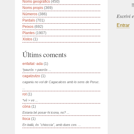
Noms geogràfics
(450)
!!
Noms propis
(369)
Números
(386)
Escrivi 
Pardals
(701)
Entrar
Peixos
(692)
Plantes
(1907)
Xistos
(1)
Últims coments
enfaltat -ada
(1)
*paurós > paorós ...
cagatzutzo
(1)
caganiu no vol dir Cagacalces amb lo sens de Poruc.
...
rot
(1)
*vé > ve ...
còna
(1)
Estaria bé posar-hi icona, no? ...
lloca
(1)
En italià, és "chioccia", amb dues ces. ...